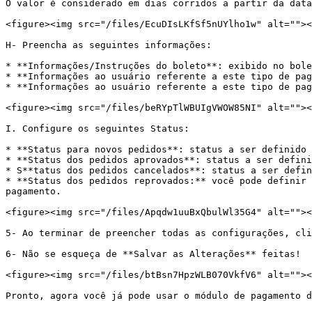
O valor é considerado em dias corridos a partir da data
<figure><img src="/files/EcuDIsLKfSf5nUYlho1w" alt=""><
H- Preencha as seguintes informações:

* **Informações/Instruções do boleto**: exibido no bole
* **Informações ao usuário referente a este tipo de pag
* **Informações ao usuário referente a este tipo de pag
<figure><img src="/files/beRYpTlWBUIgVWOW85NI" alt=""><
I. Configure os seguintes Status:

* **Status para novos pedidos**: status a ser definido 
* **Status dos pedidos aprovados**: status a ser defini
* S**tatus dos pedidos cancelados**: status a ser defin
* **Status dos pedidos reprovados:** você pode definir 
pagamento.

<figure><img src="/files/Apqdw1uuBxQbulWl35G4" alt=""><
5- Ao terminar de preencher todas as configurações, cli
6- Não se esqueça de **Salvar as Alterações** feitas!

<figure><img src="/files/btBsn7HpzWLB070VkfV6" alt=""><
Pronto, agora você já pode usar o módulo de pagamento d