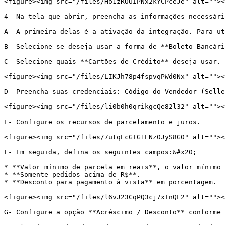
<figure><img src="/files/Ho1zROUIPNx2kYCPceJe" alt=""><
4- Na tela que abrir, preencha as informações necessári
A- A primeira delas é a ativação da integração. Para ut
B- Selecione se deseja usar a forma de **Boleto Bancári
C- Selecione quais **Cartões de Crédito** deseja usar.

<figure><img src="/files/LIKJh78p4fspvqPWd0Nx" alt=""><
D- Preencha suas credenciais: Código do Vendedor (Selle
<figure><img src="/files/li0b0h0qrikgcQe82l32" alt=""><
E- Configure os recursos de parcelamento e juros.

<figure><img src="/files/7utqEcGIG1ENz0JyS8G0" alt=""><
F- Em seguida, defina os seguintes campos:&#x20;

* **Valor mínimo de parcela em reais**, o valor mínimo 
* **Somente pedidos acima de R$**.

* **Desconto para pagamento à vista** em porcentagem.

<figure><img src="/files/l6vJ23CqPQ3cj7xTnQL2" alt=""><
G- Configure a opção **Acréscimo / Desconto** conforme 