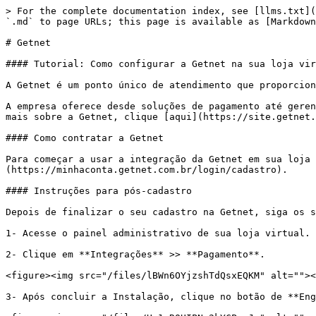
> For the complete documentation index, see [llms.txt](
`.md` to page URLs; this page is available as [Markdown
# Getnet

#### Tutorial: Como configurar a Getnet na sua loja vir
A Getnet é um ponto único de atendimento que proporcion
A empresa oferece desde soluções de pagamento até geren
mais sobre a Getnet, clique [aqui](https://site.getnet.
#### Como contratar a Getnet

Para começar a usar a integração da Getnet em sua loja 
(https://minhaconta.getnet.com.br/login/cadastro).

#### Instruções para pós-cadastro

Depois de finalizar o seu cadastro na Getnet, siga os s
1- Acesse o painel administrativo de sua loja virtual.

2- Clique em **Integrações** >> **Pagamento**.

<figure><img src="/files/lBWn6OYjzshTdQsxEQKM" alt=""><
3- Após concluir a Instalação, clique no botão de **Eng