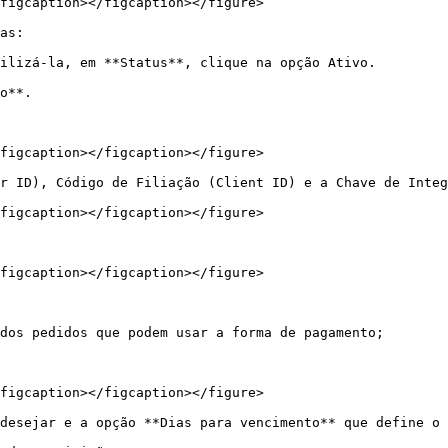
figcaption></figcaption></figure>

as:

ilizá-la, em **Status**, clique na opção Ativo.

o**.

figcaption></figcaption></figure>

r ID), Código de Filiação (Client ID) e a Chave de Integ
figcaption></figcaption></figure>

figcaption></figcaption></figure>

dos pedidos que podem usar a forma de pagamento;

figcaption></figcaption></figure>

desejar e a opção **Dias para vencimento** que define o 