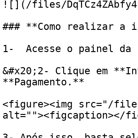
![](/files/DqTCz4ZAbfy4
### **Como realizar a i
1-  Acesse o painel da 
&#x20;2- Clique em **In
**Pagamento.**

<figure><img src="/file
alt=""><figcaption></fi
3- Após isso, basta sel