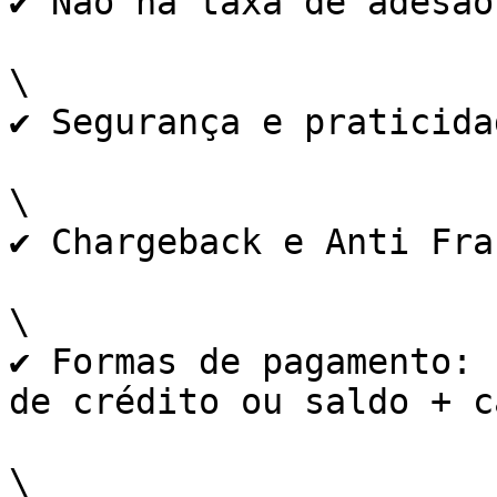
✔ Não há taxa de adesão
\

✔ Segurança e praticida
\

✔ Chargeback e Anti Fra
\

✔ Formas de pagamento: 
de crédito ou saldo + c
\
