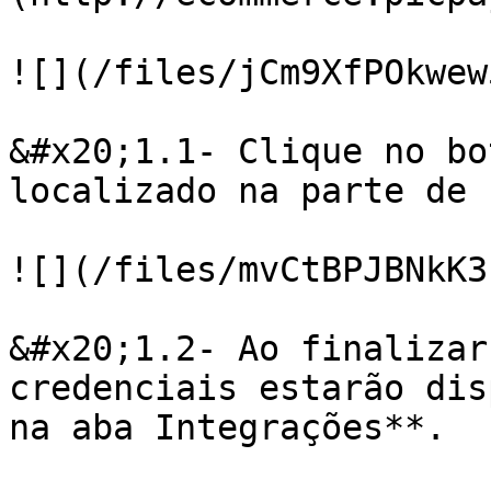
![](/files/jCm9XfPOkwew
&#x20;1.1- Clique no bo
localizado na parte de 
![](/files/mvCtBPJBNkK3
&#x20;1.2- Ao finalizar
credenciais estarão dis
na aba Integrações**.
