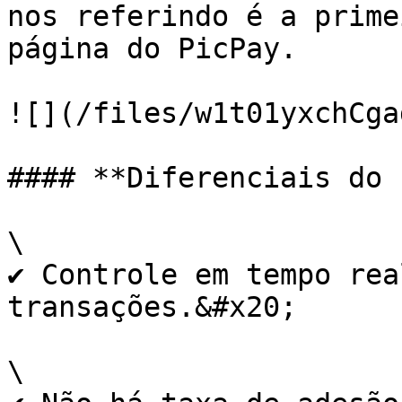
nos referindo é a prime
página do PicPay.

![](/files/w1t01yxchCga
#### **Diferenciais do 
\

✔ Controle em tempo rea
transações.&#x20;

\
