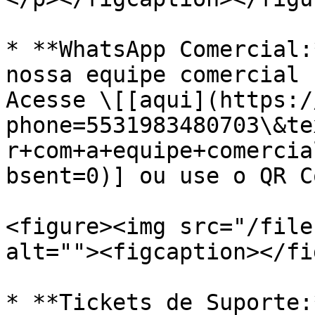
* **WhatsApp Comercial:
nossa equipe comercial 
Acesse \[[aqui](https:/
phone=5531983480703\&te
r+com+a+equipe+comercia
bsent=0)] ou use o QR C
<figure><img src="/file
alt=""><figcaption></fi
* **Tickets de Suporte: