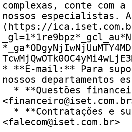
complexas, conte com a 
nossos especialistas. A
(https://ica.iset.com.b
_gl=1*1re9bpz*_gcl_au*N
*_ga*ODgyNjIwNjUuMTY4MD
TcwMjQwOTk0OC4yMi4wLjE3
* **E-mail:** Para supo
nossos departamentos es
  * **Questões financeiras:** 
<financeiro@iset.com.br>
  * **Contratações e suporte ao cliente:** 
<falecom@iset.com.br>
