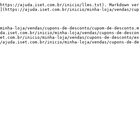
https://ajuda.iset.com.br/inicio/llms.txt). Markdown ver
](https://ajuda.iset.com.br/inicio/minha-loja/vendas/cup
minha-loja/vendas/cupons-de-desconto/cupom-de-desconto.m
da.iset.com.br/inicio/minha-loja/vendas/cupons-de-descon
et.com.br/inicio/minha-loja/vendas/cupons-de-desconto/ex