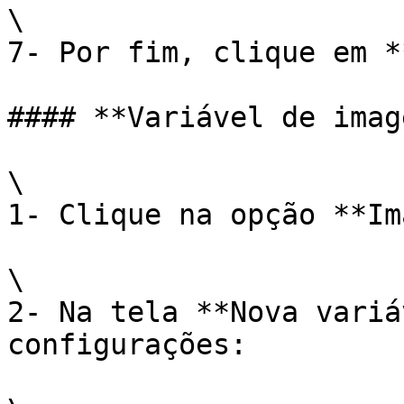
\

7- Por fim, clique em *
#### **Variável de image
\

1- Clique na opção **Im
\

2- Na tela **Nova variá
configurações:
