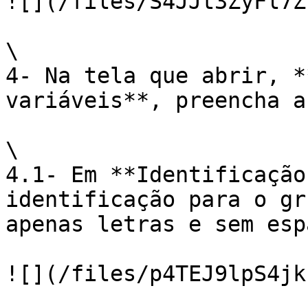
![](/files/S4JJt3ZyFl7Z
\

4- Na tela que abrir, *
variáveis**, preencha a
\

4.1- Em **Identificação
identificação para o gr
apenas letras e sem esp
![](/files/p4TEJ9lpS4jk