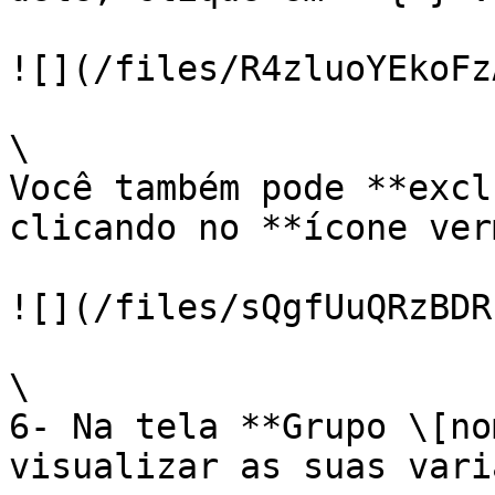
![](/files/R4zluoYEkoFz
\

Você também pode **excl
clicando no **ícone ver
![](/files/sQgfUuQRzBDR
\

6- Na tela **Grupo \[no
visualizar as suas vari