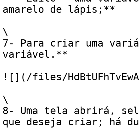
amarelo de lápis;**

\

7- Para criar uma variá
variável.**

![](/files/HdBtUFhTvEwA
\

8- Uma tela abrirá, sel
que deseja criar; há du