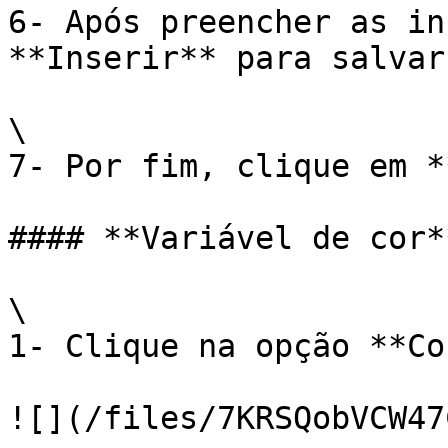
6- Após preencher as in
**Inserir** para salvar
\

7- Por fim, clique em *
#### **Variável de cor**
\

1- Clique na opção **Cor
![](/files/7KRSQobVCW47