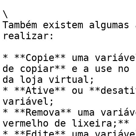
\

Também existem algumas 
realizar:

* **Copie** uma variáve
de copiar** e a use no 
da loja virtual;

* **Ative** ou **desati
variável;

* **Remova** uma variáv
vermelho de lixeira;**

* **Edite** uma variáve