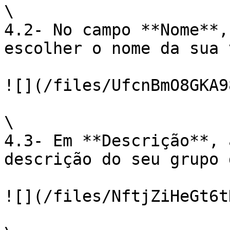
\

4.2- No campo **Nome**,
escolher o nome da sua 
![](/files/UfcnBmO8GKA9
\

4.3- Em **Descrição**, 
descrição do seu grupo 
![](/files/NftjZiHeGt6t