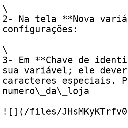
\

2- Na tela **Nova variá
configurações:

\

3- Em **Chave de identi
sua variável; ele dever
caracteres especiais. P
numero\_da\_loja

![](/files/JHsMKyKTrfv0