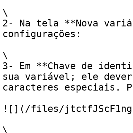
\

2- Na tela **Nova variá
configurações:

\

3- Em **Chave de identi
sua variável; ele dever
caracteres especiais. P
![](/files/jtctfJScF1ng
\
