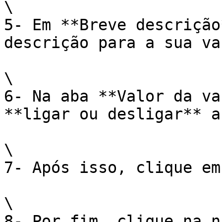
\

5- Em **Breve descrição
descrição para a sua va
\

6- Na aba **Valor da va
**ligar ou desligar** a
\

7- Após isso, clique em
\

8- Por fim, clique na n