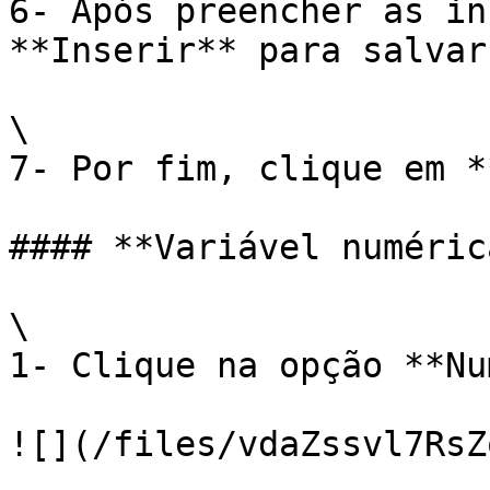
6- Após preencher as in
**Inserir** para salvar
\

7- Por fim, clique em *
#### **Variável numérica
\

1- Clique na opção **Nu
![](/files/vdaZssvl7RsZ