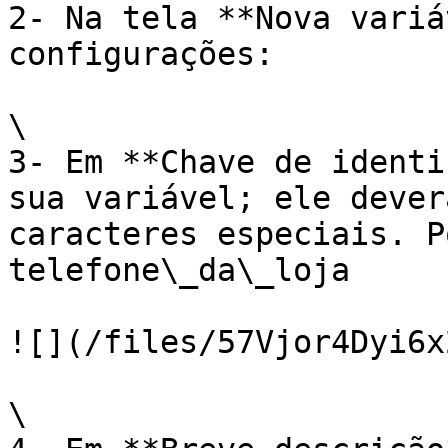
2- Na tela **Nova variá
configurações:

\

3- Em **Chave de identi
sua variável; ele dever
caracteres especiais. P
telefone\_da\_loja

![](/files/57Vjor4Dyi6x
\
