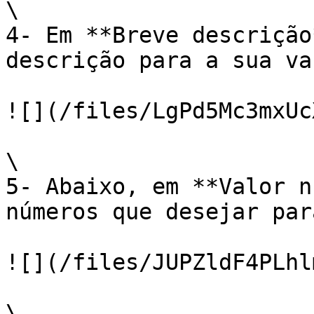
\

4- Em **Breve descrição
descrição para a sua va
![](/files/LgPd5Mc3mxUc
\

5- Abaixo, em **Valor n
números que desejar par
![](/files/JUPZldF4PLhl
\
