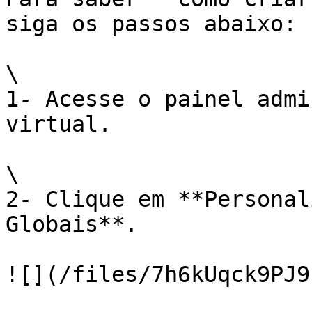
siga os passos abaixo:

\

1- Acesse o painel admi
virtual.

\

2- Clique em **Personal
Globais**.

![](/files/7h6kUqck9PJ9