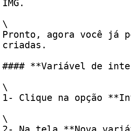
IMG.

\

Pronto, agora você já p
criadas.

#### **Variável de inte
\

1- Clique na opção **In
\

2- Na tela **Nova variá