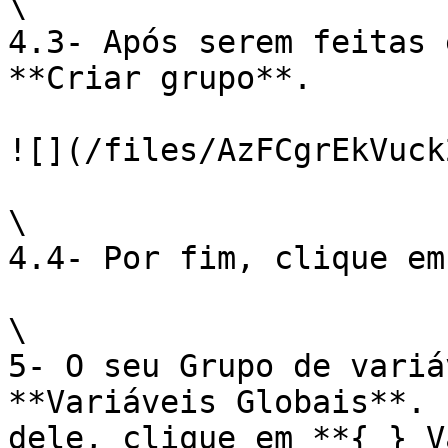
\

4.3- Após serem feitas 
**Criar grupo**.

![](/files/AzFCgrEkVuck
\

4.4- Por fim, clique em
\

5- O seu Grupo de variá
**Variáveis Globais**. 
dele, clique em **{ } V