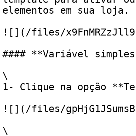
elementos em sua loja.

![](/files/x9FnMRZzJll9
#### **Variável simples*
\

1- Clique na opção **Te
![](/files/gpHjG1JSumsB
\
