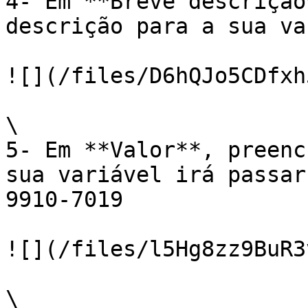
4- Em **Breve descrição
descrição para a sua va
![](/files/D6hQJo5CDfxh
\

5- Em **Valor**, preenc
sua variável irá passar
9910-7019

![](/files/l5Hg8zz9BuR3
\
