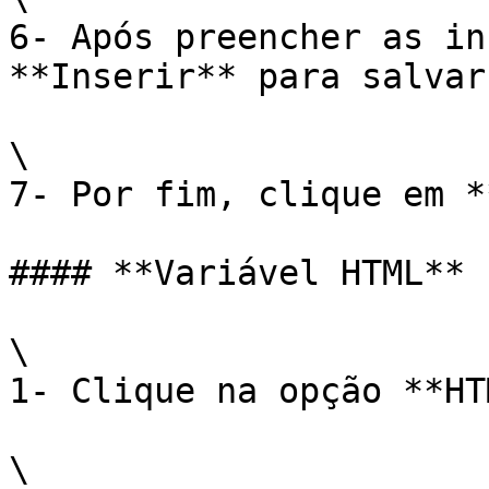
6- Após preencher as in
**Inserir** para salvar
\

7- Por fim, clique em *
#### **Variável HTML**

\

1- Clique na opção **HT
\
