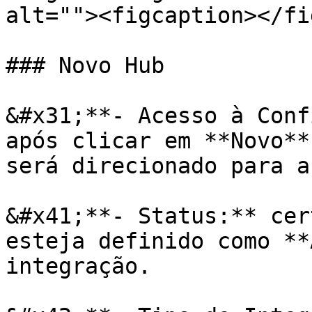
alt=""><figcaption></fi
### Novo Hub

&#x31;**- Acesso à Conf
após clicar em **Novo**
será direcionado para a
&#x41;**- Status:** cer
esteja definido como **
integração.
