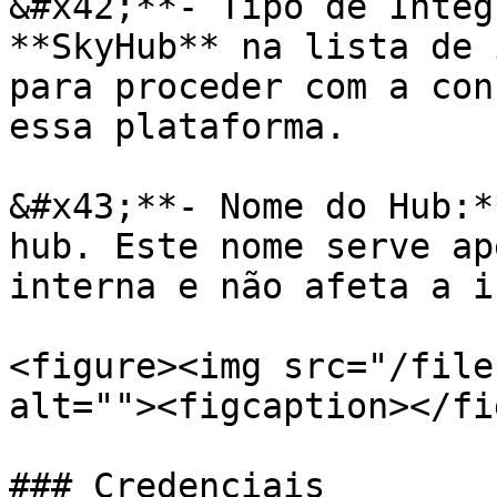
&#x42;**- Tipo de Integ
**SkyHub** na lista de 
para proceder com a con
essa plataforma.

&#x43;**- Nome do Hub:*
hub. Este nome serve ap
interna e não afeta a i
<figure><img src="/file
alt=""><figcaption></fi
### Credenciais
