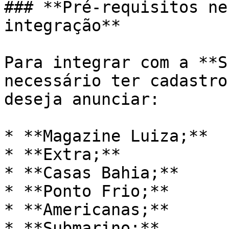
### **Pré-requisitos ne
integração**

Para integrar com a **S
necessário ter cadastro
deseja anunciar:

* **Magazine Luiza;**

* **Extra;**

* **Casas Bahia;**

* **Ponto Frio;**

* **Americanas;**

* **Submarino;**
