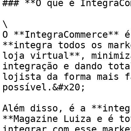
### **O que é IntegraCo
\

O **IntegraCommerce** é
**integra todos os mark
loja virtual**, minimiz
integração e dando tota
lojista da forma mais f
possível.&#x20;

Além disso, é a **integ
**Magazine Luiza e é to
integrar com esse marke