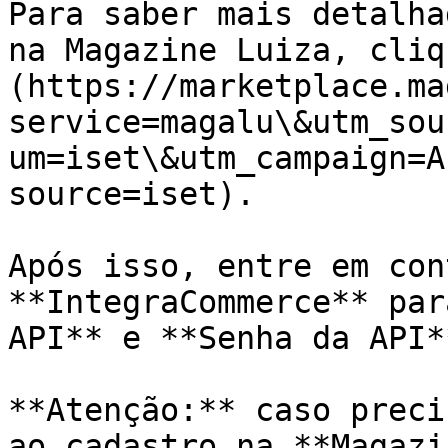
Para saber mais detalha
na Magazine Luiza, cliq
(https://marketplace.ma
service=magalu\&utm_sou
um=iset\&utm_campaign=A
source=iset).

Após isso, entre em con
**IntegraCommerce** par
API** e **Senha da API*
**Atenção:** caso preci
ao cadastro na **Magazi