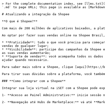
> For the complete documentation index, see [llms.txt](https://ajuda.iset.com.br/inicio/llms.txt). Markdown versions of documentation pages are available by appending `.md` to page URLs; this page is available as [Markdown](https://ajuda.iset.com.br/inicio/minha-loja/marketplaces/atualizando-a-integracao-da-shopee.md).

# Atualizando a integração da Shopee

**O que é Shopee?**

Com mais de 200 milhões de aplicativos baixados, a plataforma de e-commerce número 1 do Sudeste Asiático está finalmente aqui no Brasil.

Ao optar por fazer suas vendas online na Shopee Brasil, você terá diversas vantagens para o seu negócio:

* **Praticidade**: tudo o que você precisa para começar a vender e acompanhar seus resultados é um celular e internet, podendo criar novos anúncios e monitorar suas vendas de qualquer lugar;
* **Visibilidade**: participe das campanhas da Shopee e ganhe muitas visitas na sua loja. As pessoas poderão te encontrar ao navegar por nossas páginas principais e as suas vendas aumentarão;
* **Suporte de vendas**: você acompanha todos os dados de venda e rastreamento de entrega pela Central do Vendedor, além de contar com um Gerente de Contas para te ajudar quando necessário.

Para saber mais sobre a Shopee, clique [aqui](https://bit.ly/3bSez4x).

Para tirar suas dúvidas sobre a plataforma, você também poderá clicar [aqui](https://help.shopee.com.br/portal/4).

### **Como integrar com a Shopee**

Integrar sua loja virtual na iSET com a Shopee pode expandir seu alcance de mercado e aumentar suas vendas. Siga estes passos após concluir seu cadastro na Shopee:

1- **Acesso ao Painel Administrativo:** inicie sessão no painel administrativo da sua loja iSET.

2- **Navegação até Hubs de Marketplace:** vá até **Marketplace** >> **Hubs** para acessar as opções de integração disponíveis.

**Atenção:** este tutorial requer a ativação do modo Especialista em seu painel de controle. Caso você não saiba como ativar o modo Especialista, é só clicar [aqui](https://ajuda.iset.com.br/inicio/minha-loja/outros/alternar-entre-os-modos-foco-e-especialista) e acessar nosso tutorial.

<figure><img src="/files/nMuAkNS5FwSMyTRcj2iZ" alt=""><figcaption></figcaption></figure>

3- Em seguida, clique na opção **Novo Hub**.

<figure><img src="/files/0G4nwoECQjMXtTt5uzdE" alt=""><figcaption></figcaption></figure>

4- Em **Tipo de Integrador**, selecione a **Shopee**, para poder prosseguir com a integração da mesma.

<figure><img src="/files/9ifDelMuXWu1lXxNovdX" alt=""><figcaption></figcaption></figure>

5- Escolha o **Nome**, esse nome é apenas para identificação interna, não influenciando em nada em sua integração.

<figure><img src="/files/MYdJywtXXkD0WaI12CU9" alt=""><figcaption></figcaption></figure>

6- Em seguida, em **Autenticação via APP**, clique em **AUTORIZAR O APLICATIVO NO SHOPEE.** Você será direcionado para a plataforma da Shopee, onde deverá realizar a autorização do app.

<figure><img src="/files/TtYuLZrMQtx9LFDVFlym" alt=""><figcaption></figcaption></figure>

7- Após concluir a autenticação, o campo **Nome da Loja** irá ser preenchido ao lado direito.

8- Após configurar, clique em **Inserir** para concluir o processo de integração.

<figure><img src="/files/WyHARS7lJ0e6E79g4u7C" alt=""><figcaption></figcaption></figure>

### **Mapeamento de categorias na Shopee