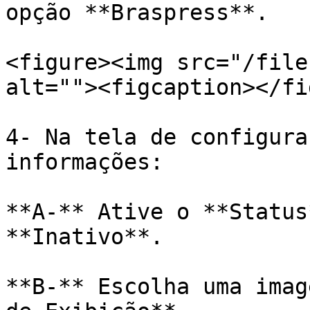
opção **Braspress**.

<figure><img src="/file
alt=""><figcaption></fi
4- Na tela de configura
informações:

**A-** Ative o **Status
**Inativo**.

**B-** Escolha uma imag