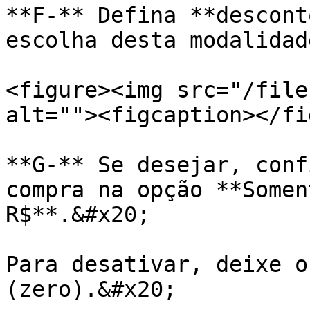
**F-** Defina **descont
escolha desta modalidad
<figure><img src="/file
alt=""><figcaption></fi
**G-** Se desejar, conf
compra na opção **Somen
R$**.&#x20;

Para desativar, deixe o
(zero).&#x20;
