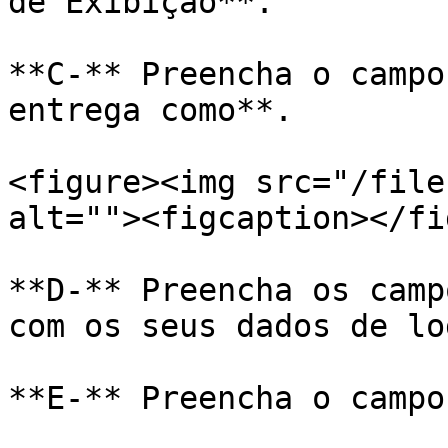
de Exibição**.

**C-** Preencha o campo
entrega como**.

<figure><img src="/file
alt=""><figcaption></fi
**D-** Preencha os camp
com os seus dados de lo
**E-** Preencha o campo