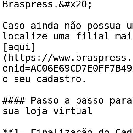
Braspress.&#x20;

Caso ainda não possua u
localize uma filial mai
[aqui]
(https://www.braspress.
onid=AC06E69CD7E0FF7B49
o seu cadastro.

#### Passo a passo para
sua loja virtual

**1- Finalização do Cad