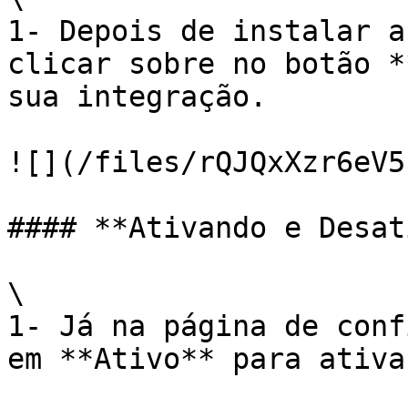
1- Depois de instalar a
clicar sobre no botão *
sua integração.

![](/files/rQJQxXzr6eV5
#### **Ativando e Desat
\

1- Já na página de conf
em **Ativo** para ativa