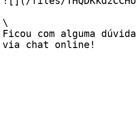
![](/files/THQDKkdzCCHo
\

Ficou com alguma dúvida