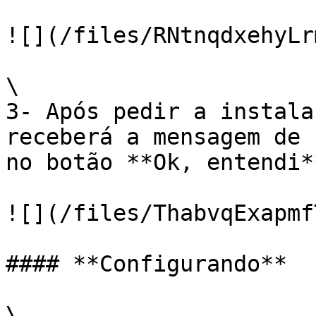
![](/files/RNtnqdxehyLr
\

3- Após pedir a instala
receberá a mensagem de 
no botão **Ok, entendi**
![](/files/ThabvqExapmf
#### **Configurando**

\
