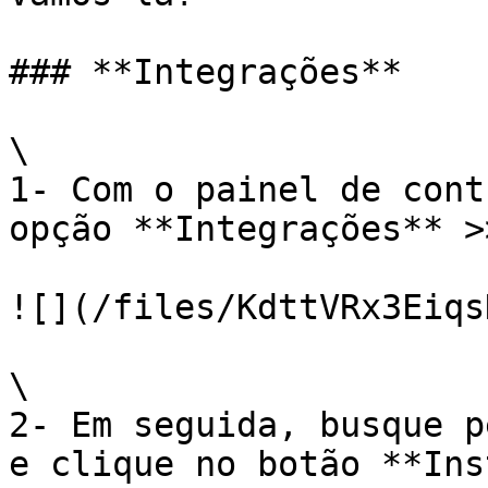
### **Integrações**

\

1- Com o painel de cont
opção **Integrações** >
![](/files/KdttVRx3Eiqs
\

2- Em seguida, busque p
e clique no botão **Ins