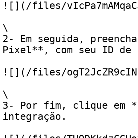
![](/files/vIcPa7mAMqaC
\

2- Em seguida, preencha
Pixel**, com seu ID de 
![](/files/ogT2JcZR9cIN
\

3- Por fim, clique em *
integração.
