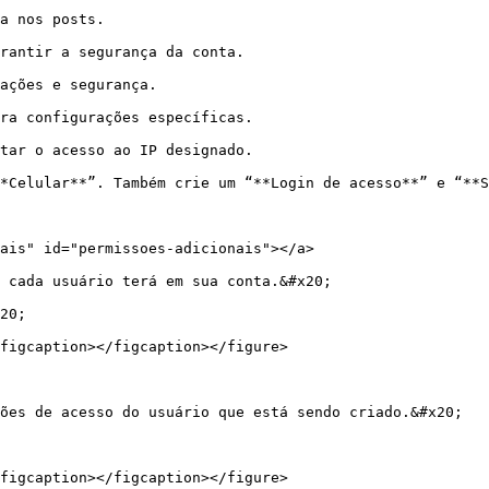
a nos posts.

rantir a segurança da conta.

ações e segurança.

ra configurações específicas.

tar o acesso ao IP designado.

*Celular**”. Também crie um “**Login de acesso**” e “**S
ais" id="permissoes-adicionais"></a>

 cada usuário terá em sua conta.&#x20;

20;

figcaption></figcaption></figure>

ões de acesso do usuário que está sendo criado.&#x20;

figcaption></figcaption></figure>
