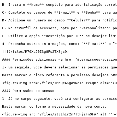
B- Insira o **Nome** completo para identificação corret
C- Complete os campos de **E-mail** e **Senha** para ga
D- Adicione um número no campo **Celular** para notific
E- No **Perfil de acesso**, opte por "Personalizado" pa
F- Utilize a opção **Restrição por IP** se desejar limi
4- Preencha outras informações, como: “**E-mail**” e “*
![](/files/R70XpJ0I3gGFs2TXSjc9)

#### Permissões adicionais <a href="#permissoes-adicion
1- Em seguida, você deverá selecionar as permissões que
Basta marcar o bloco referente a permissão desejada.&#x
<figure><img src="/files/7MoQcAKgaVNeIdEzVCqB" alt=""><
#### Permissões de acesso

1- Já no campo seguinte, você irá configurar as permiss
Basta marcar conforme a necessidade da nova conta.

<figure><img src="/files/zt31hIr2m7TtHjzFnOFA" alt=""><