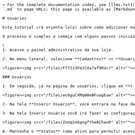
> For the complete documentation index, see [llms.txt](
`.md` to page URLs; this page is available as [Markdown
# Usuários

Este tutorial irá orientá-lo(a) sobre como adicionar no
O processo é simples e começa com alguns passos iniciai
\

1- Acesse o painel administrativo da sua loja.

2- No menu lateral, selecione **Cadastros** >> **Usuári
<figure><img src="/files/Ff7I23Fm2CUa7af9KUcJ" alt=""><
### Usuários

1- Em seguida, já na página de usuários, clique em **+ 
<figure><img src="/files/wc6guCXMqW8eBFuagEuw" alt=""><
2- Na tela **Inserir Usuário**, você entrará na fase de
3- Na tela Inserir Usuário você irá fazer as configuraç
<figure><img src="/files/ZnUq2o6qngftheAChaoR" alt=""><
A- Mantenha o **Status** como ativo para permitir acess