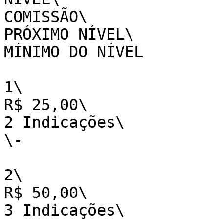
COMISSÃO\

PRÓXIMO NÍVEL\

MÍNIMO DO NÍVEL

1\

R$ 25,00\

2 Indicações\

\-

2\

R$ 50,00\

3 Indicações\
