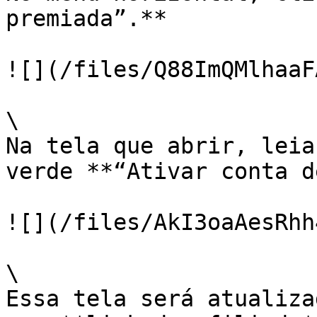
premiada”.**

![](/files/Q88ImQMlhaaF
\

Na tela que abrir, leia
verde **“Ativar conta d
![](/files/AkI3oaAesRhh
\

Essa tela será atualiza