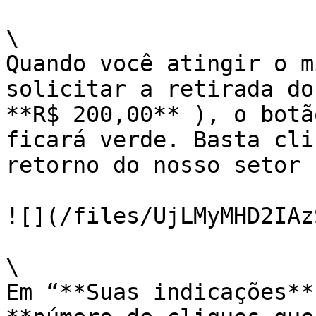
\

Quando você atingir o m
solicitar a retirada do
**R$ 200,00** ), o botã
ficará verde. Basta cli
retorno do nosso setor 
![](/files/UjLMyMHD2IAz
\

Em “**Suas indicações**