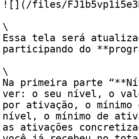
![](/files/FJ1b5vp1i5e3
\

Essa tela será atualiza
participando do **progr
\

Na primeira parte “**Ní
ver: o seu nível, o val
por ativação, o mínimo 
nível, o mínimo de ativ
as ativações concretiza
você já recebeu no tota