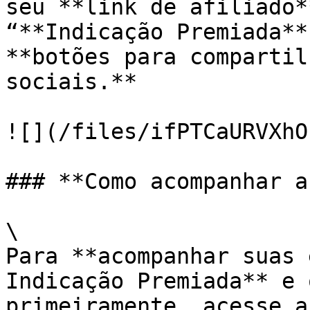
seu **link de afiliado*
“**Indicação Premiada**
**botões para compartil
sociais.**

![](/files/ifPTCaURVXhO
### **Como acompanhar a
\

Para **acompanhar suas 
Indicação Premiada** e 
primeiramente, acesse a