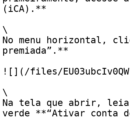
(iCA).**

\

No menu horizontal, cli
premiada”.**

![](/files/EU03ubcIv0QW
\

Na tela que abrir, leia
verde **“Ativar conta d