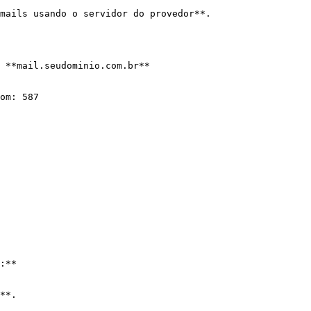
mails usando o servidor do provedor**.

 **mail.seudominio.com.br**

om: 587

:**

**.
