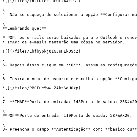
![](/files/1AzLDfeEloFQLlA4FtGi)

\

4- Não se esqueça de selecionar a opção **Configurar ma
\

**Lembrando que:**

* POP: os e-mails serão baixados para o Outlook e remov
* IMAP: os e-mails manterão uma cópia no servidor.

![](/files/LhfbypkjQ1GJsHEkUScZ)

\

5- Depois disso clique em **OK**, assim as configuraçõe
\

6- Insira o nome de usuário e escolha a opção **Configu
![](/files/PBCFue5wwLZAksSaUOzp)

\

7- **IMAP**Porta de entrada: 143Porta de saída: 25&#x20
\

**POP**Porta de entrada: 110Porta de saída: 587&#x20;

\

8- Preencha o campo **Autenticação** com: **básico ou**