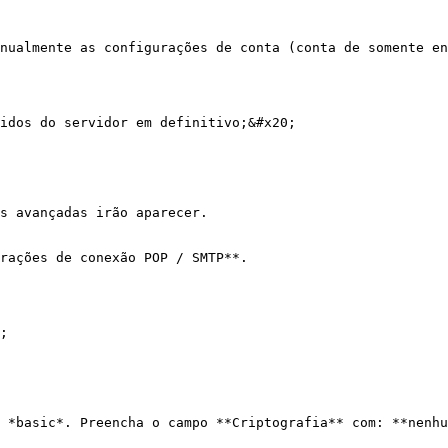
nualmente as configurações de conta (conta de somente en
idos do servidor em definitivo;&#x20;

s avançadas irão aparecer.

rações de conexão POP / SMTP**.

;

 *basic*. Preencha o campo **Criptografia** com: **nenhu