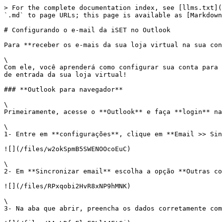
> For the complete documentation index, see [llms.txt](
`.md` to page URLs; this page is available as [Markdown
# Configurando o e-mail da iSET no Outlook

Para **receber os e-mais da sua loja virtual na sua con
\

Com ele, você aprenderá como configurar sua conta para 
de entrada da sua loja virtual!

### **Outlook para navegador**

\

Primeiramente, acesse o **Outlook** e faça **login** na
\

1- Entre em **configurações**, clique em **Email >> Sin
![](/files/w2okSpmB5SWENOOcoEuC)

\

2- Em **Sincronizar email** escolha a opção **Outras co
![](/files/RPxqobi2HvR8xNP9hMNK)

\

3- Na aba que abrir, preencha os dados corretamente com