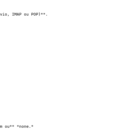
vio, IMAP ou POP)**.

m ou** *none.*
