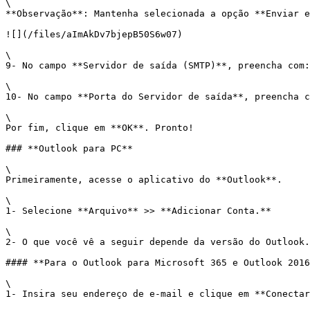
\

**Observação**: Mantenha selecionada a opção **Enviar e
![](/files/aImAkDv7bjepB50S6w07)

\

9- No campo **Servidor de saída (SMTP)**, preencha com:
\

10- No campo **Porta do Servidor de saída**, preencha c
\

Por fim, clique em **OK**. Pronto!

### **Outlook para PC**

\

Primeiramente, acesse o aplicativo do **Outlook**.

\

1- Selecione **Arquivo** >> **Adicionar Conta.**

\

2- O que você vê a seguir depende da versão do Outlook.

#### **Para o Outlook para Microsoft 365 e Outlook 2016
\

1- Insira seu endereço de e-mail e clique em **Conectar